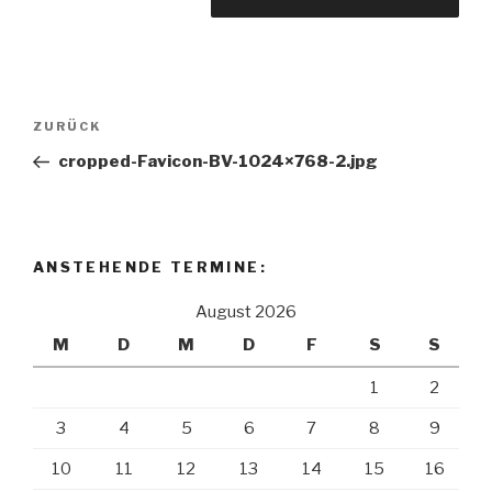
Beitragsnavigation
Vorheriger
ZURÜCK
Beitrag
cropped-Favicon-BV-1024×768-2.jpg
ANSTEHENDE TERMINE:
August 2026
M
D
M
D
F
S
S
1
2
3
4
5
6
7
8
9
10
11
12
13
14
15
16