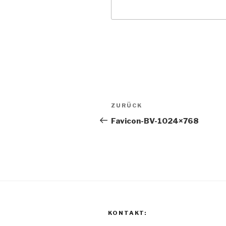
Beitragsnavigation
Vorheriger
ZURÜCK
Beitrag
Favicon-BV-1024×768
KONTAKT: