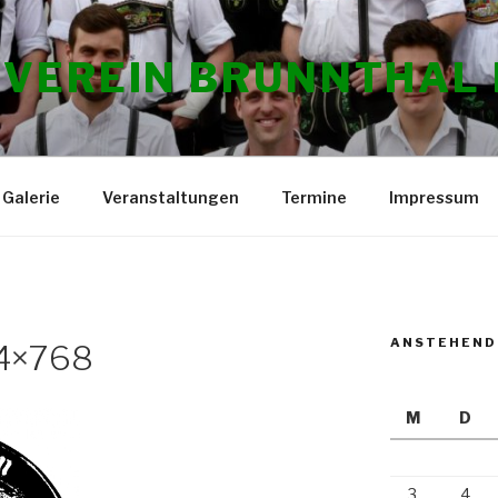
VEREIN BRUNNTHAL E
Galerie
Veranstaltungen
Termine
Impressum
ANSTEHEND
24×768
M
D
3
4