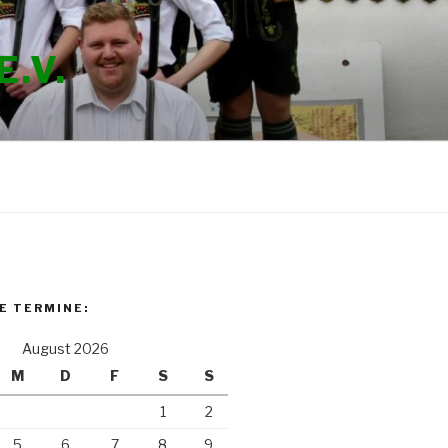
.V.
E TERMINE:
August 2026
M
D
F
S
S
1
2
5
6
7
8
9